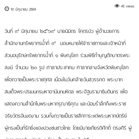
45 views
10 มิถุนายน 2569
วันที่ ๙ มิถุนายน ๒๕๖๙ นายนิมิตร โคตรบัว ผู้อำนวยการ
สำนักงานทรัพยากรน้ำที่ ๙ มอบหมายให้ข้าราชการและเจ้าหน้าที่
ส่วนอนุรักษ์ทรัพยากรน้ำที่ ๑ พิษณุโลก ร่วมพิธีทำบุญตักบาตรพระ
สงฆ์ จำนวน ๒๐ รูป ศาลาประชาคม ศาลากลางจังหวัดพิษณุโลก
เพื่อถวายเป็นพระราชกุศล เนื่องในวันคล้ายวันสวรรคต พระบาท
สมเด็จพระปรเมนทรมหาอานันทมหิดล พระอัฐมรามาธิบดินทร เพื่อ
แสดงความสำนึกในพระมหากรุณาธิคุณ และน้อมรำลึกถึงพระราช
จริยวัตรอันงดงาม รวมทั้งถวายเป็นราชสักการะแด่พระมหากษัตริย์
ผู้ทรงเป็นที่รักยิ่งของปวงชนชาวไทย โดยมีนายเกียรติศักดิ์ ตรงศิริ ผู้