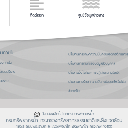
ติดต่อเรา
ศูนย์ข้อมูลข่าวสาร
านภายใน
นโยบายการรักษาความมั่นคงปลอดภัยด้านสาร
สอบภายใน
นโยบายการคุ้มครองข้อมูลส่วนบุคคล
ระบบบริหาร
นโยบายเว็บไซต์และการปฏิเสธความรับผิด
ิยธรรม
นโยบายการรักษาความมั่นคงปลอดภัยเว็บไซต์
ช่วยเหลือ
สงวนลิขสิทธิ์ โดยกรมทรัพยากรน้ำ
กรมทรัพยากรน้ำ กระทรวงทรัพยากรธรรมชาติและสิ่งแวดล้อม
180/3 ถนนพระรามที่ 6 แขวงพญาไท เขตพญาไท กรุงเทพ 10400