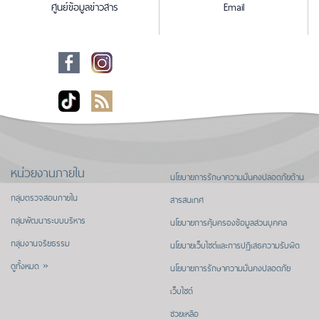
ศูนย์ข้อมูลข่าวสาร
Email
หน่วยงานภายใน
นโยบายการรักษาความมั่นคงปลอดภัยด้าน
กลุ่มตรวจสอบภายใน
สารสนเทศ
กลุ่มพัฒนาระบบบริหาร
นโยบายการคุ้มครองข้อมูลส่วนบุคคล
กลุ่มงานจริยธรรม
นโยบายเว็บไซต์และการปฏิเสธความรับผิด
ดูทั้งหมด »
นโยบายการรักษาความมั่นคงปลอดภัย
เว็บไซต์
ช่วยเหลือ