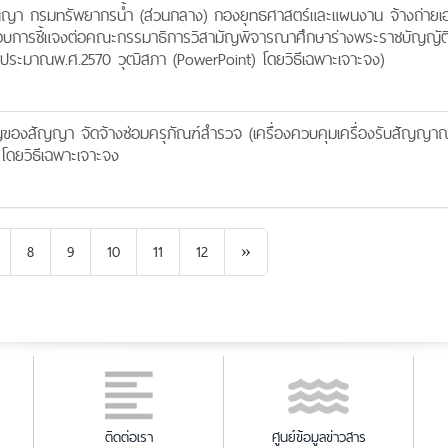
า กรมทรัพยากรน้ำ (ส่วนกลาง) กองยุทธศาสตร์และแผนงาน จ้างถ่ายเ
ะกอบการชี้แจงต่อคณะกรรมาธิการวิสามัญพิจารณาศึกษาร่างพระราชบัญญัต
ระมาณพ.ศ.2570 วุฒิสภา (PowerPoint) โดยวิธีเฉพาะเจาะจง)
องสัญญา จัดจ้างซ่อมครุภัณฑ์สำรวจ (เครื่่องควบคุมเครื่องรับสัญญา
 โดยวิธีเฉพาะเจาะจง
Next
8
9
10
11
12
»
ติดต่อเรา
ศูนย์ข้อมูลข่าวสาร