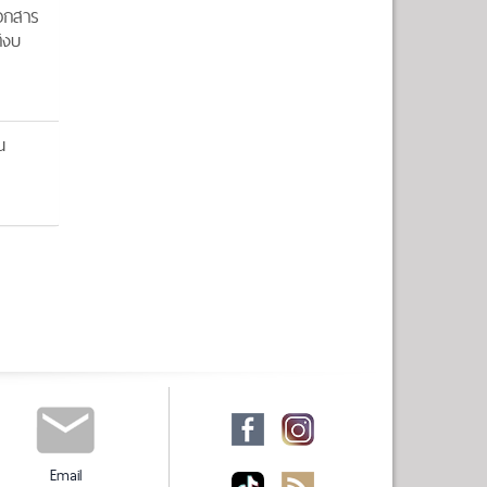
อกสาร
ิงบ
ณ
Email