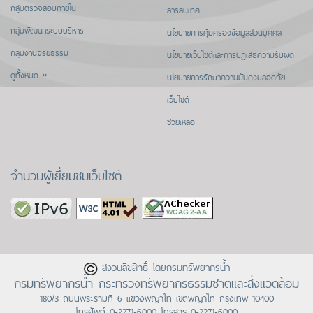
กลุ่มตรวจสอบภายใน
สารสนเทศ
กลุ่มพัฒนาระบบบริหาร
นโยบายการคุ้มครองข้อมูลส่วนบุคคล
กลุ่มงานจริยธรรม
นโยบายเว็บไซต์และการปฏิเสธความรับผิด
ดูทั้งหมด »
นโยบายการรักษาความมั่นคงปลอดภัย
เว็บไซต์
ช่วยเหลือ
จำนวนผู้เยี่ยมชมเว็บไซต์
สงวนลิขสิทธิ์ โดยกรมทรัพยากรน้ำ
กรมทรัพยากรน้ำ กระทรวงทรัพยากรธรรมชาติและสิ่งแวดล้อม
180/3 ถนนพระรามที่ 6 แขวงพญาไท เขตพญาไท กรุงเทพ 10400
โทรศัพท์
0-2271-6000
โทรสาร 0-2271-6000